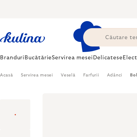
Treci
la
conținut
Branduri
Bucătărie
Servirea mesei
Delicatese
Elec
Acasă
Servirea mesei
Veselă
Farfurii
Adânci
Bo