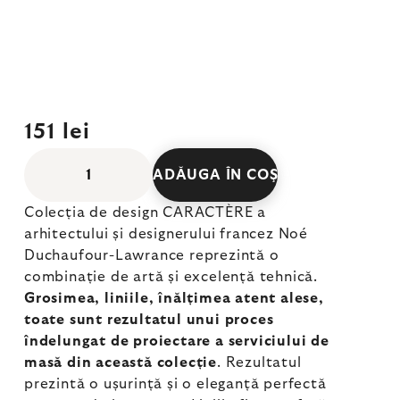
151 lei
ADĂUGA ÎN COŞ
Colecția de design CARACTÈRE a
arhitectului și designerului francez Noé
Duchaufour-Lawrance reprezintă o
combinație de artă și excelență tehnică.
Grosimea, liniile, înălțimea atent alese,
toate sunt rezultatul unui proces
îndelungat de proiectare a serviciului de
masă din această colecție
. Rezultatul
prezintă o ușurință și o eleganță perfectă