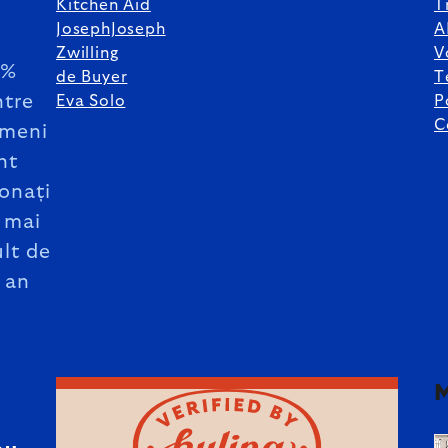
Kitchen Aid
T
JosephJoseph
A
Zwilling
V
5%
de Buyer
T
ntre
Eva Solo
P
C
meni
nt
onați
 mai
lt de
 an