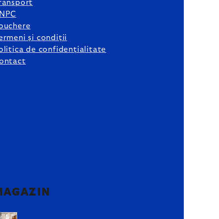
ransport
NPC
ouchere
ermeni și condiții
olitica de confidențialitate
ontact
MAGAZIN