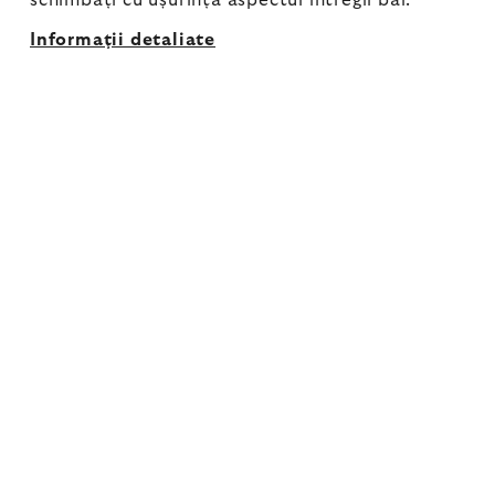
schimbați cu ușurință aspectul întregii băi.
Informaţii detaliate