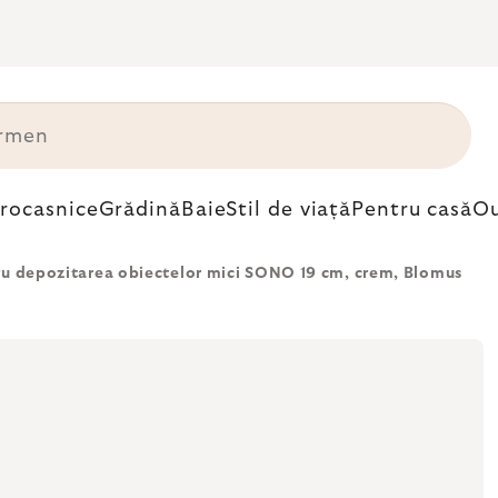
trocasnice
Grădină
Baie
Stil de viață
Pentru casă
Ou
u depozitarea obiectelor mici SONO 19 cm, crem, Blomus