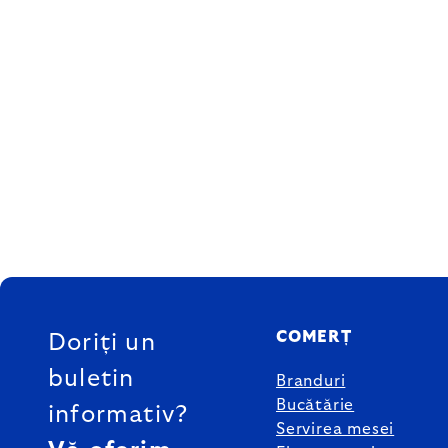
SUBSOL
COMERȚ
Doriți un
buletin
Branduri
Bucătărie
informativ?
Servirea mesei