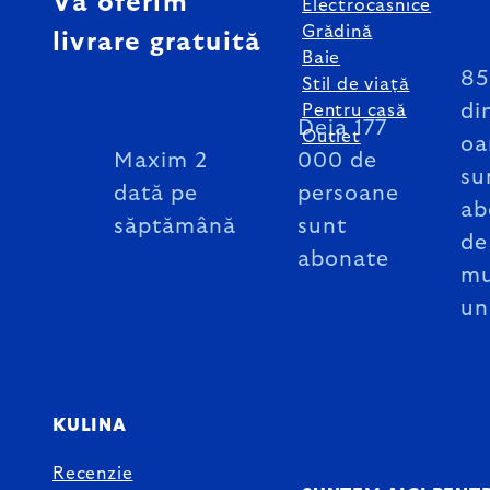
Vă oferim
Electrocasnice
Grădină
livrare gratuită
Baie
8
Stil de viață
di
Pentru casă
Deja 177
Outlet
oa
Maxim 2
000 de
su
dată pe
persoane
ab
săptămână
sunt
de
abonate
mu
un
KULINA
Recenzie