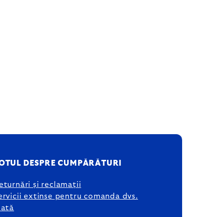
OTUL DESPRE CUMPĂRĂTURI
eturnări și reclamații
ervicii extinse pentru comanda dvs.
lată