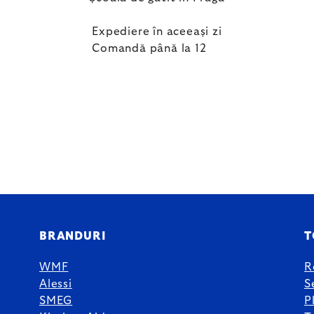
Expediere în aceeași zi
Comandă până la 12
BRANDURI
T
WMF
R
Alessi
S
SMEG
P