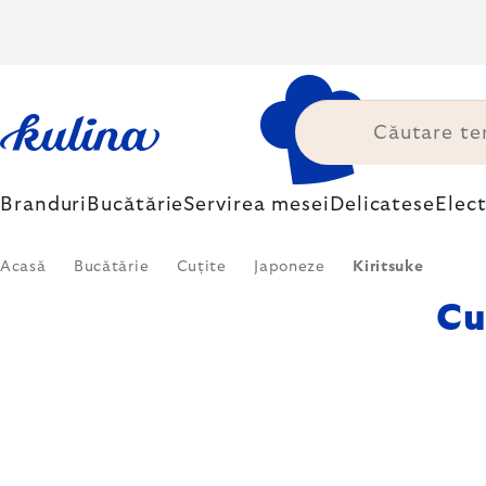
Treci
la
conținut
Branduri
Bucătărie
Servirea mesei
Delicatese
Elec
Acasă
Bucătărie
Cuțite
Japoneze
Kiritsuke
Cu