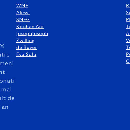
WMF
R
Alessi
S
SMEG
P
Kitchen Aid
T
JosephJoseph
A
Zwilling
V
5%
de Buyer
T
ntre
Eva Solo
P
C
meni
nt
onați
 mai
lt de
 an