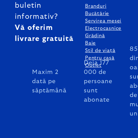
buletin
Branduri
Bucătărie
informativ?
Servirea mesei
Vă oferim
Electrocasnice
Grădină
livrare gratuită
Baie
8
Stil de viață
di
Pentru casă
Deja 177
Outlet
oa
Maxim 2
000 de
su
dată pe
persoane
ab
săptămână
sunt
de
abonate
mu
un