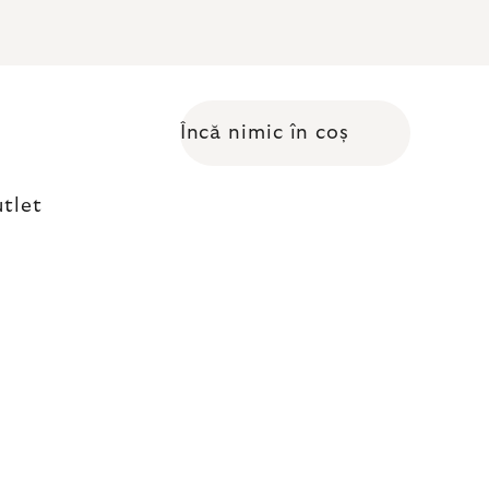
Încă nimic în coș
Coş de cumpărături
tlet