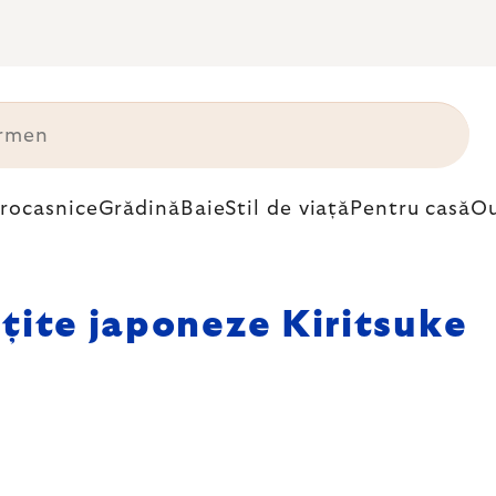
trocasnice
Grădină
Baie
Stil de viață
Pentru casă
Ou
țite japoneze Kiritsuke