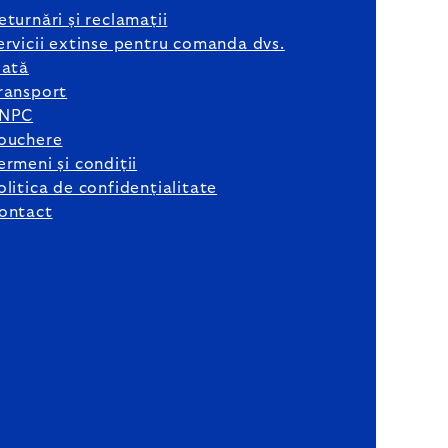
eturnări și reclamații
ervicii extinse pentru comanda dvs.
lată
ransport
NPC
ouchere
ermeni și condiții
olitica de confidențialitate
ontact