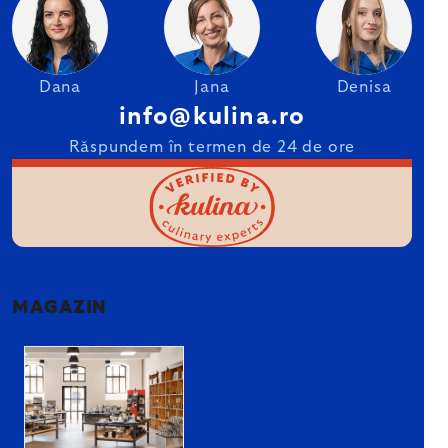
Dana
Jana
Denisa
info@kulina.ro
Răspundem în termen de 24 de ore
MAGAZIN