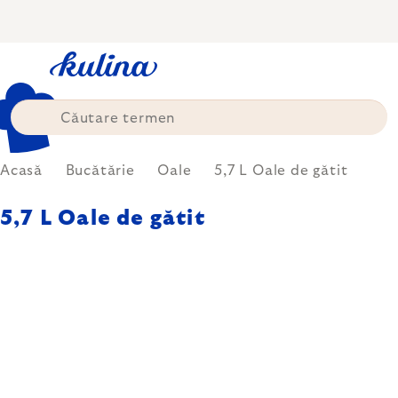
Treci
la
conținut
Acasă
Bucătărie
Oale
5,7 L Oale de gătit
5,7 L Oale de gătit