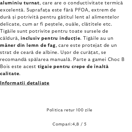
aluminiu turnat
, care are o conductivitate termică
excelentă. Suprafața este fără PFOA, extrem de
dură și potrivită pentru gătitul lent al alimentelor
delicate, cum ar fi peștele, ouăle, clătitele etc.
Tigăile sunt potrivite pentru toate sursele de
căldură,
inclusiv pentru inducție
. Tigăile au un
mâner din lemn de fag
, care este protejat de un
strat de ceară de albine. Ușor de curățat, se
recomandă spălarea manuală. Parte a gamei Choc B
Bois este acest
tigaie pentru crepe de înaltă
calitate
.
Informaţii detaliate
Politica retur 100 zile
Compari:4,8 / 5