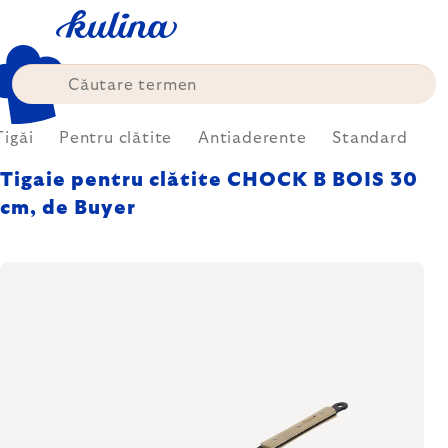
Treci
la
conținut
Tigăi
Pentru clătite
Antiaderente
Standard
Tigaie pentru clătite CHOCK B BOIS 30
cm, de Buyer