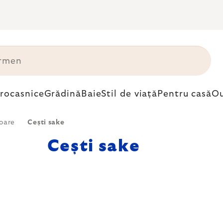
trocasnice
Grădină
Baie
Stil de viață
Pentru casă
Ou
ioare
Cești sake
Cești sake