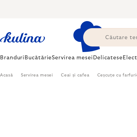
Treci
la
conținut
Branduri
Bucătărie
Servirea mesei
Delicatese
Elec
Acasă
Servirea mesei
Ceai și cafea
Ceșcuțe cu farfur