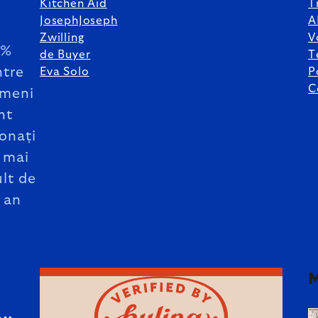
Kitchen Aid
T
JosephJoseph
A
Zwilling
V
5%
de Buyer
T
ntre
Eva Solo
P
C
meni
nt
onați
 mai
lt de
 an