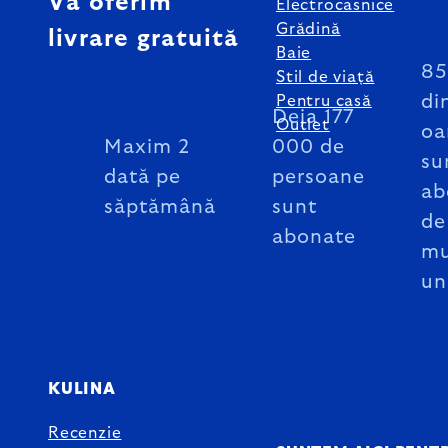
Vă oferim
Electrocasnice
Grădină
livrare gratuită
Baie
8
Stil de viață
di
Pentru casă
Deja 177
Outlet
oa
Maxim 2
000 de
su
dată pe
persoane
ab
săptămână
sunt
de
abonate
mu
un
KULINA
Recenzie