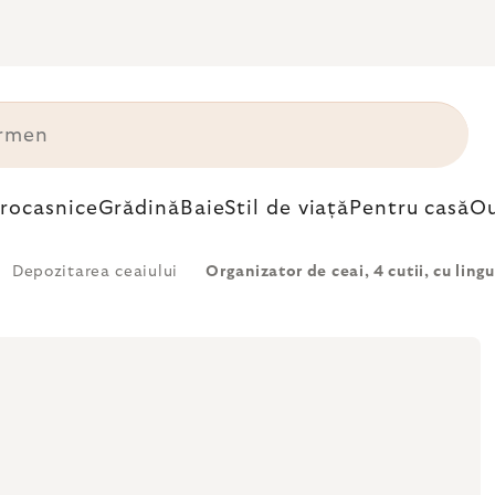
trocasnice
Grădină
Baie
Stil de viață
Pentru casă
Ou
Depozitarea ceaiului
Organizator de ceai, 4 cutii, cu lin