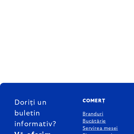
SUBSOL
COMERȚ
Doriți un
buletin
Branduri
Bucătărie
informativ?
Servirea mesei