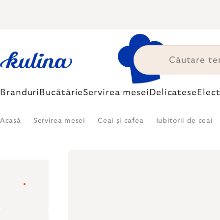
Treci
la
conținut
Branduri
Bucătărie
Servirea mesei
Delicatese
Elec
Acasă
Servirea mesei
Ceai și cafea
Iubitorii de ceai