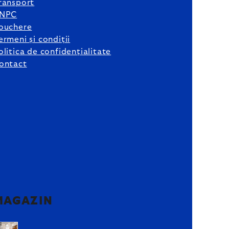
ransport
NPC
ouchere
ermeni și condiții
olitica de confidențialitate
ontact
MAGAZIN