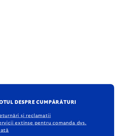
OTUL DESPRE CUMPĂRĂTURI
eturnări și reclamații
ervicii extinse pentru comanda dvs.
lată