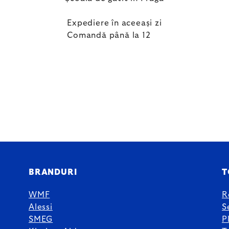
Expediere în aceeași zi
Comandă până la 12
BRANDURI
T
WMF
R
Alessi
S
SMEG
P