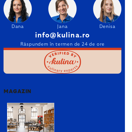
Dana
Jana
Denisa
info@kulina.ro
Răspundem în termen de 24 de ore
MAGAZIN