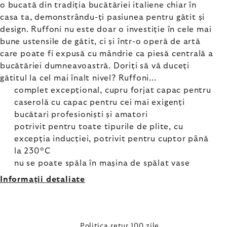
o bucată din tradiția bucătăriei italiene chiar în
casa ta, demonstrându-ți pasiunea pentru gătit și
design. Ruffoni nu este doar o investiție în cele mai
bune ustensile de gătit, ci și într-o operă de artă
care poate fi expusă cu mândrie ca piesă centrală a
bucătăriei dumneavoastră. Doriți să vă duceți
gătitul la cel mai înalt nivel? Ruffoni...
complet excepțional, cupru forjat capac pentru
caserolă cu capac pentru cei mai exigenți
bucătari profesioniști și amatori
potrivit pentru toate tipurile de plite, cu
excepția inducției, potrivit pentru cuptor până
la 230°C
nu se poate spăla în mașina de spălat vase
Informaţii detaliate
Politica retur 100 zile