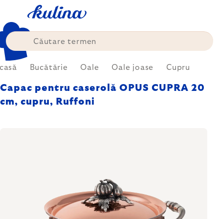
Treci
la
conținut
casă
Bucătărie
Oale
Oale joase
Cupru
Capac pentru caserolă OPUS CUPRA 20
cm, cupru, Ruffoni