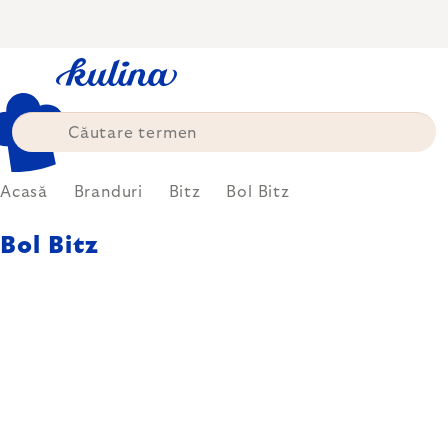
Treci
la
conținut
Acasă
Branduri
Bitz
Bol Bitz
Bol Bitz