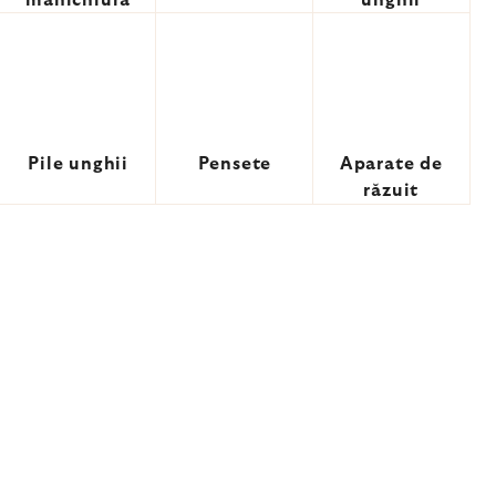
manichiură
unghii
Pile unghii
Pensete
Aparate de
răzuit