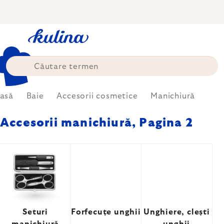
Treci
la
conținut
asă
Baie
Accesorii cosmetice
Manichiură
Accesorii manichiură
, Pagina 2
Seturi
Forfecuțe unghii
Unghiere, clești