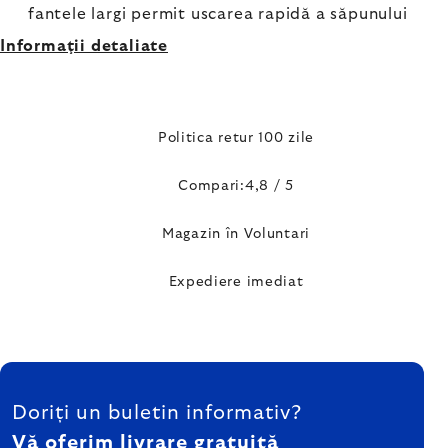
fantele largi permit uscarea rapidă a săpunului
Informaţii detaliate
Politica retur 100 zile
Compari:4,8 / 5
Magazin în Voluntari
Expediere imediat
SUBSOL
Doriți un buletin informativ?
Vă oferim livrare gratuită