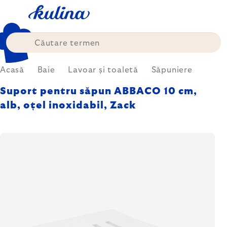
Treci
la
conținut
Acasă
Baie
Lavoar și toaletă
Săpuniere
Suport pentru săpun ABBACO 10 cm,
alb, oțel inoxidabil, Zack