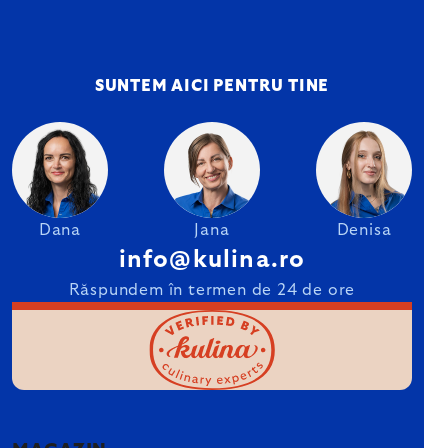
SUNTEM AICI PENTRU TINE
Dana
Jana
Denisa
info@kulina.ro
Răspundem în termen de 24 de ore