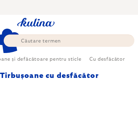
Treci
la
conținut
oane și defăcătoare pentru sticle
Cu desfăcător
Tirbușoane cu desfăcător