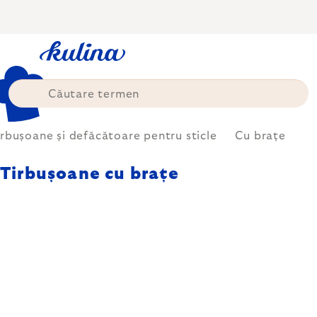
Treci
la
conținut
irbușoane și defăcătoare pentru sticle
Cu brațe
Tirbușoane cu brațe