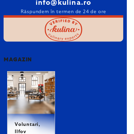
info@kulina.ro
Răspundem în termen de 24 de ore
MAGAZIN
Voluntari,
Ilfov