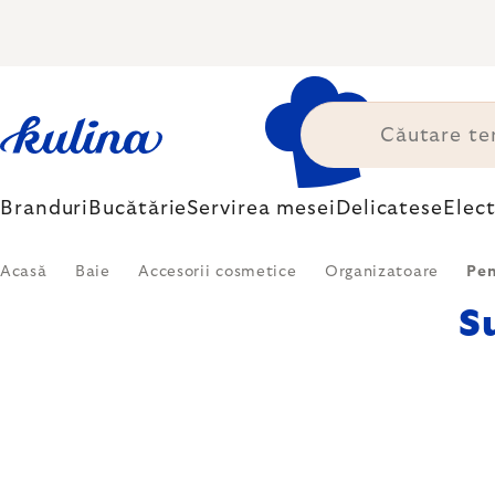
Treci
la
conținut
Branduri
Bucătărie
Servirea mesei
Delicatese
Elec
Acasă
Baie
Accesorii cosmetice
Organizatoare
Pen
S