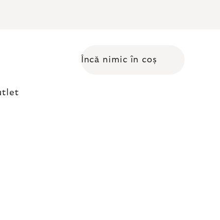
Încă nimic în coș
Coş de cumpărături
tlet