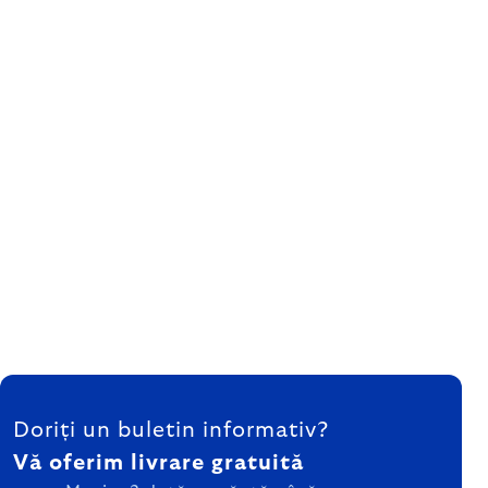
SUBSOL
Doriți un buletin informativ?
Vă oferim livrare gratuită