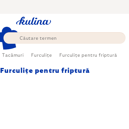
Treci
la
conținut
Tacâmuri
Furculițe
Furculițe pentru friptură
Furculițe pentru friptură