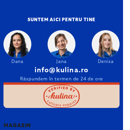
SUNTEM AICI PENTRU TINE
Dana
Jana
Denisa
info@kulina.ro
Răspundem în termen de 24 de ore
MAGAZIN