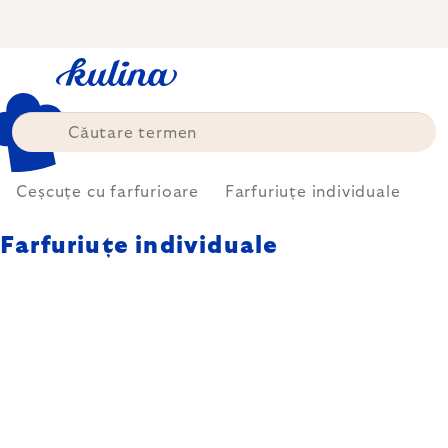
Treci
la
conținut
Ceșcuțe cu farfurioare
Farfuriuțe individuale
Farfuriuțe individuale