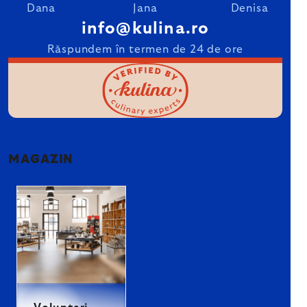
Dana
Jana
Denisa
info@kulina.ro
Răspundem în termen de 24 de ore
MAGAZIN