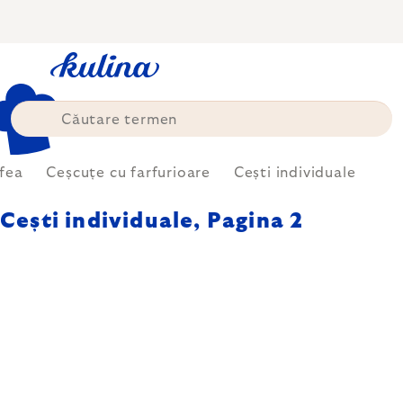
Treci
la
conținut
afea
Ceșcuțe cu farfurioare
Cești individuale
Cești individuale
, Pagina 2