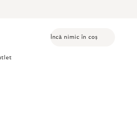
Încă nimic în coș
Coş de cumpărături
tlet