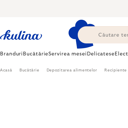
Treci
la
conținut
Branduri
Bucătărie
Servirea mesei
Delicatese
Elec
Acasă
Bucătărie
Depozitarea alimentelor
Recipiente