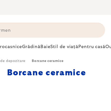
trocasnice
Grădină
Baie
Stil de viață
Pentru casă
Ou
 de depozitare
Borcane ceramice
Borcane ceramice