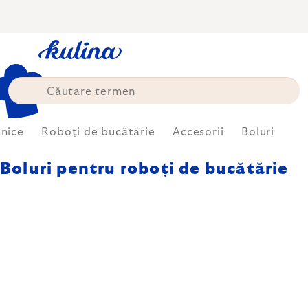
Treci
la
conținut
snice
Roboți de bucătărie
Accesorii
Boluri
Boluri pentru roboți de bucătărie